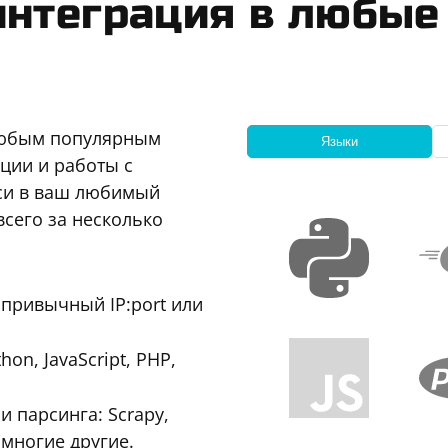
интеграция в любые
любым популярным
Языки
ции и работы с
кси в ваш любимый
всего за несколько
привычный IP:port или
n, JavaScript, PHP,
 парсинга: Scrapy,
 многие другие.