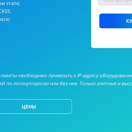
онные прокси
от
$4
ом этапе;
CKS5;
еские резидентные прокси
от
$3
кси;
К
окси
от
$
альные прокси
от
$3.
 таблица цен
се пакеты необходимо привязать к IP-адресу оборудовани
й по логину\паролю или без нее. Только элитные и вы
ЦЕНЫ