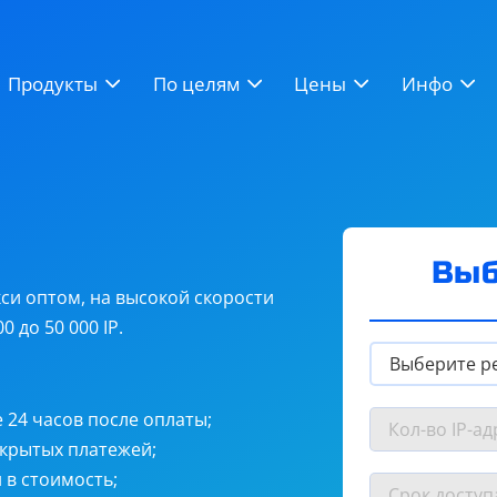
ВК
BAS
ZennoPoster
Продукты
По целям
Цены
Инфо
Instagram
Twitter (X)
RuTracker
Выб
си оптом, на высокой скорости
 до 50 000 IP.
 24 часов после оплаты;
итные прокси
от
$1
скрытых платежей;
в стоимость;