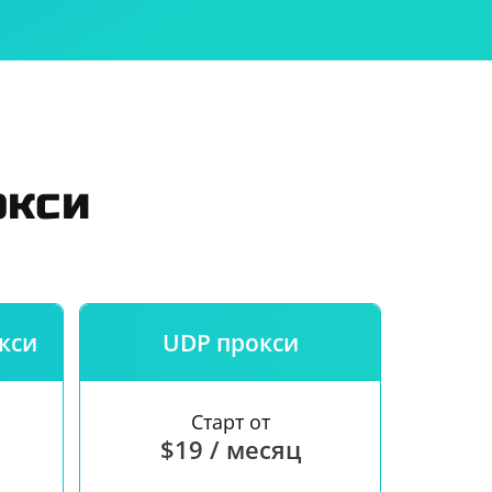
 использования
и
окси
кси
UDP прокси
Старт от
$19 / месяц