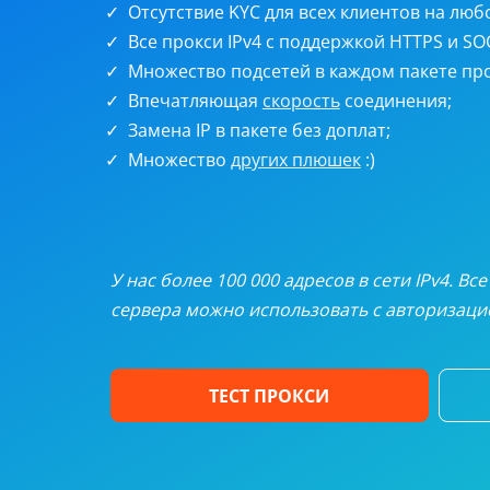
Ротаци
Отсутствие KYC для всех клиентов на люб
Все прокси IPv4 с поддержкой HTTPS и SO
Статич
Множество подсетей в каждом пакете про
Впечатляющая
скорость
соединения;
Замена IP в пакете без доплат;
UDP пр
Множество
других плюшек
:)
Персон
Полная
У нас более 100 000 адресов в сети IPv4. В
сервера можно использовать с авторизацие
ТЕСТ ПРОКСИ