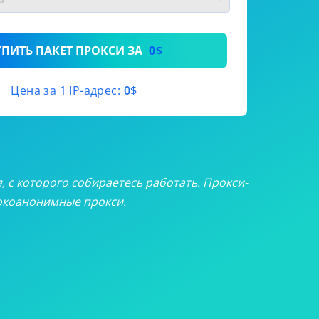
9
/месяц
3
/месяц
УПИТЬ ПАКЕТ ПРОКСИ ЗА
0$
5
/месяц
Цена за 1 IP-адрес:
0$
5
/месяц
я, с которого собираетесь работать. Прокси-
сокоанонимные прокси.