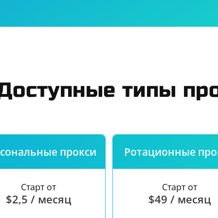
ь
Юридическим лицам
Правила
ст
О сервисе
Гаранти
Доступные типы пр
сональные прокси
Ротационные про
Старт от
Старт от
$2,5 / месяц
$49 / месяц