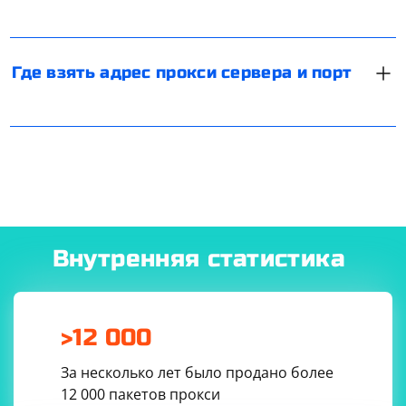
монитора окажется залито красным цветом, не
«Свойства». Если возле надписи «Автоматически
пугайтесь, это нормально.
получить IP-адрес» стоит галочка, значит никакой
выделенный прокси задействован не был. Если же
Где взять адрес прокси сервера и порт
вы увидите там цифры, то это и будет ваш адрес.
Внутренняя статистика
>12 000
За несколько лет было продано более
12 000 пакетов прокси