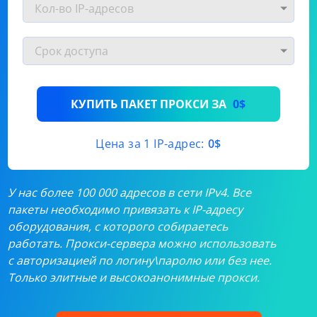
КУПИТЬ ПАКЕТ ПРОКСИ ЗА
0$
Цена за 1 IP-адрес:
0$
У нас более 100 000 адресов в сети IPv4. Все
пакеты необходимо привязать к IP-адресу
оборудования, с которого собираетесь
работать. Прокси-сервера можно использовать
с авторизацией по логину\паролю или без нее.
Только элитные и высокоанонимные прокси.