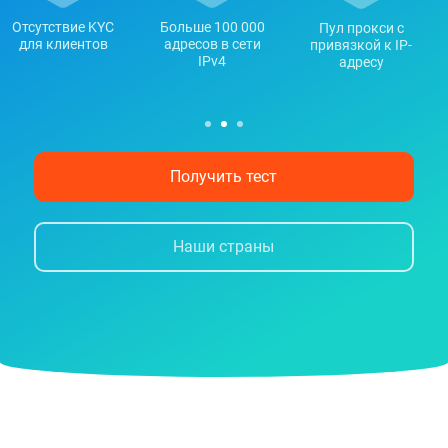
Отсутствие KYC
Больше 100 000
Пул прокси с
для клиентов
адресов в сети
привязкой к IP-
IPv4
адресу
Получить тест
Наши страны