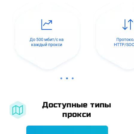
До 500 мбит/с на
Проток
каждый прокси
HTTP/SO
Доступные типы
прокси