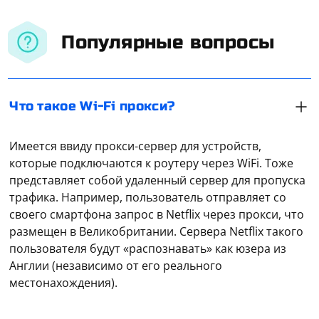
Популярные вопросы
Что такое Wi-Fi прокси?
Имеется ввиду прокси-сервер для устройств,
которые подключаются к роутеру через WiFi. Тоже
представляет собой удаленный сервер для пропуска
трафика. Например, пользователь отправляет со
своего смартфона запрос в Netflix через прокси, что
размещен в Великобритании. Сервера Netflix такого
пользователя будут «распознавать» как юзера из
В PlayStation 4 и 5 настройка работы с прокси
Англии (независимо от его реального
выполняется по схожему алгоритму. Необходимо
местонахождения).
перейти в «Библиотеку», выбрать «Настройки»,
открыть вкладку «Сетевые параметры». В