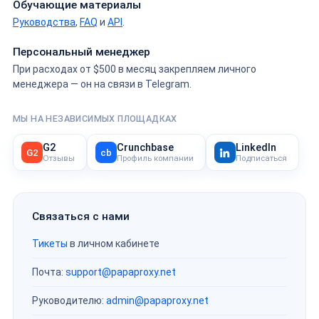
Обучающие материалы
Руководства
,
FAQ
и
API
.
Персональный менеджер
При расходах от $500 в месяц закрепляем личного
менеджера — он на связи в Telegram.
МЫ НА НЕЗАВИСИМЫХ ПЛОЩАДКАХ
G2
Crunchbase
LinkedIn
G2
cb
Отзывы
Профиль компании
Подписаться
Связаться с нами
Тикеты
в личном кабинете
Почта:
support@papaproxy.net
Руководителю:
admin@papaproxy.net