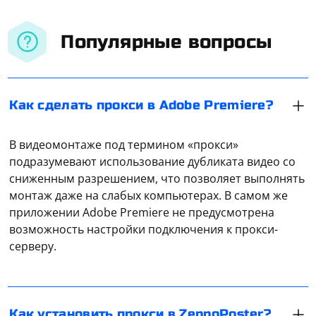
Популярные вопросы
Как сделать прокси в Adobe Premiere?
В видеомонтаже под термином «прокси»
подразумевают использование дубликата видео со
сниженным разрешением, что позволяет выполнять
монтаж даже на слабых компьютерах. В самом же
Запустите программу и добавьте шаблон. Нажмите
приложении Adobe Premiere не предусмотрена
на него два раза, чтобы открылось окно. Здесь
возможность настройки подключения к прокси-
следует указать путь к файлу с прокси и сохранить
серверу.
настройки. Прокси указываются в файле в
следующем формате: HTTPS - 195.3.218.232:8000 –
если прокси привязан к своему IP, либо
Откройте приложение Telegram, а затем зайдите в
login:
password@195.3.218.232
:8000 - если
«Настройки». Найдите «Данные и диск», после чего
Как установить прокси в ZennoPoster?