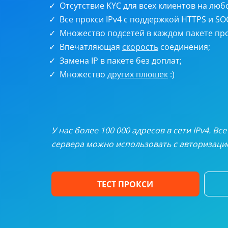
Ротаци
Отсутствие KYC для всех клиентов на люб
Все прокси IPv4 с поддержкой HTTPS и SO
Статич
Множество подсетей в каждом пакете про
Впечатляющая
скорость
соединения;
Замена IP в пакете без доплат;
UDP пр
Множество
других плюшек
:)
Персон
Полная
У нас более 100 000 адресов в сети IPv4. В
сервера можно использовать с авторизацие
ТЕСТ ПРОКСИ