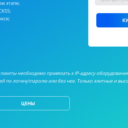
онные прокси
от
$4
ом этапе;
CKS5;
еские резидентные прокси
от
$3
кси;
К
окси
от
$
альные прокси
от
$3.
 таблица цен
се пакеты необходимо привязать к IP-адресу оборудовани
й по логину\паролю или без нее. Только элитные и вы
ЦЕНЫ