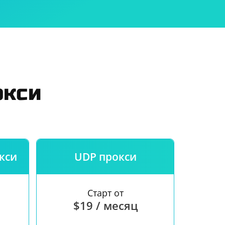
 использования
и
окси
кси
UDP прокси
Старт от
$19 / месяц