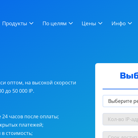
ВК
BAS
ZennoPoster
Продукты
По целям
Цены
Инфо
Instagram
Twitter (X)
RuTracker
Выб
си оптом, на высокой скорости
 до 50 000 IP.
 24 часов после оплаты;
итные прокси
от
$1
скрытых платежей;
в стоимость;