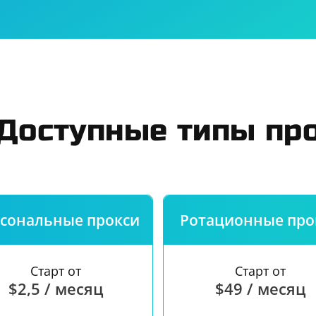
ь
Юридическим лицам
Правила
ст
О сервисе
Гаранти
Доступные типы пр
сональные прокси
Ротационные про
Старт от
Старт от
$2,5 / месяц
$49 / месяц