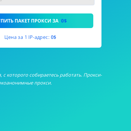
9
/месяц
3
/месяц
УПИТЬ ПАКЕТ ПРОКСИ ЗА
0$
5
/месяц
Цена за 1 IP-адрес:
0$
5
/месяц
я, с которого собираетесь работать. Прокси-
сокоанонимные прокси.