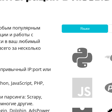
любым популярным
Языки
ции и работы с
кси в ваш любимый
всего за несколько
привычный IP:port или
n, JavaScript, PHP,
 парсинга: Scrapy,
 многие другие.
ogin, Dolphin, AdsPower