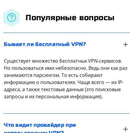
Популярные вопросы
Бывает ли бесплатный VPN?
Существует множество бесплатных VPN-сервисов.
Но пользоваться ими небезопасно. Ведь они как раз
занимаются парсингом. То есть собирают
информацию о пользователях. Чаще всего — их IP-
Провайдер, когда пользователь использует VPN,
адреса, а также текстовые данные (это поисковые
«видит» только зашифрованный трафик, а также
запросы и их персональная информация).
адрес удаленного сервера, на который отправляется
запрос. А вот на какой именно сайт заходит юзер,
какие данные отправляет — невозможно
определить.
Необходимо перейти в «Настройки», выбрать «WiFi»,
Что видит провайдер при
далее указать сеть, для которой нужно отключить