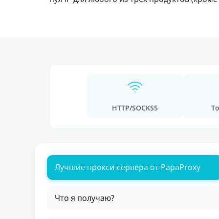
HTTP/SOCKS5
То
Лучшие прокси-сервера от PapaProxy
Что я получаю?