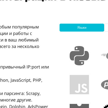
любым популярным
Языки
ции и работы с
кси в ваш любимый
всего за несколько
привычный IP:port или
n, JavaScript, PHP,
 парсинга: Scrapy,
 многие другие.
ogin, Dolphin, AdsPower