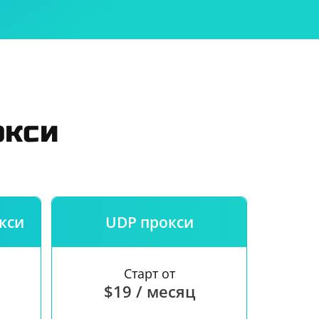
 использования
и
окси
кси
UDP прокси
Старт от
$19 / месяц