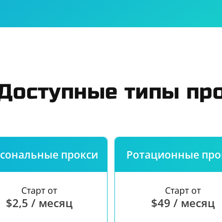
ь
Юридическим лицам
Правила
ст
О сервисе
Гаранти
Доступные типы пр
сональные прокси
Ротационные про
Старт от
Старт от
$2,5 / месяц
$49 / месяц