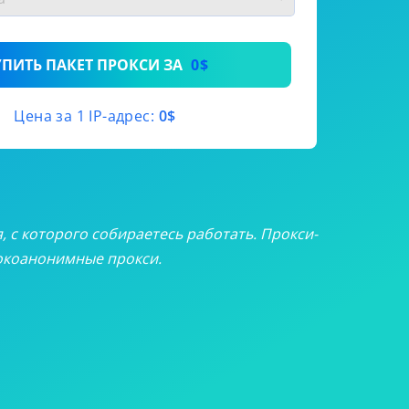
9
/месяц
3
/месяц
УПИТЬ ПАКЕТ ПРОКСИ ЗА
0$
5
/месяц
Цена за 1 IP-адрес:
0$
5
/месяц
я, с которого собираетесь работать. Прокси-
сокоанонимные прокси.