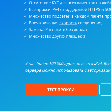
Ротаци
Отсутствие KYC для всех клиентов на люб
Все прокси IPv4 с поддержкой HTTPS и SO
Статич
Множество подсетей в каждом пакете про
Впечатляющая
скорость
соединения;
Замена IP в пакете без доплат;
UDP пр
Множество
других плюшек
:)
Персон
Полная
У нас более 100 000 адресов в сети IPv4. В
сервера можно использовать с авторизацие
ТЕСТ ПРОКСИ