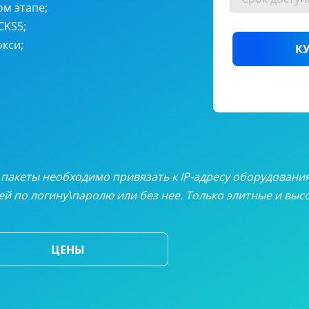
онные прокси
от
$4
ом этапе;
CKS5;
еские резидентные прокси
от
$3
кси;
К
окси
от
$
альные прокси
от
$3.
 таблица цен
се пакеты необходимо привязать к IP-адресу оборудовани
й по логину\паролю или без нее. Только элитные и вы
ЦЕНЫ