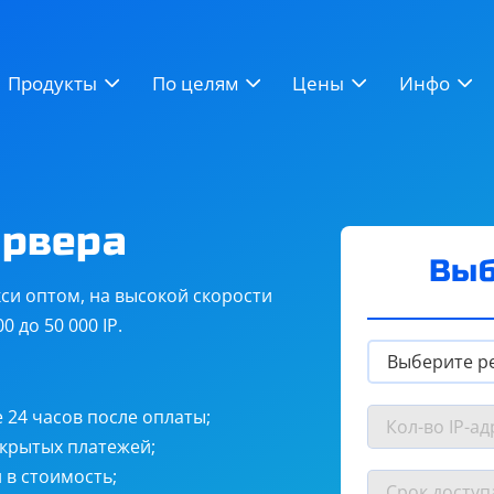
ВК
BAS
ZennoPoster
Продукты
По целям
Цены
Инфо
Instagram
Twitter (X)
RuTracker
ервера
Выб
си оптом, на высокой скорости
 до 50 000 IP.
 24 часов после оплаты;
итные прокси
от
$1
скрытых платежей;
в стоимость;